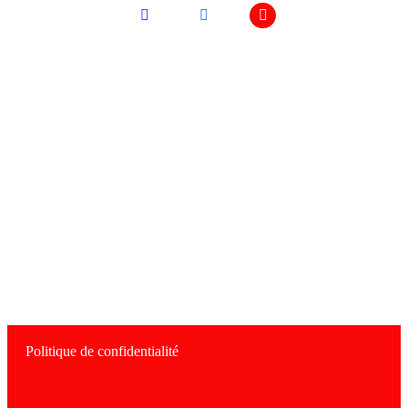
Adresse
Le Balafon 15 rue Dormoy 42000 St-
Etienne
pubrestolebalafon@gmail.com
Politique de confidentialité