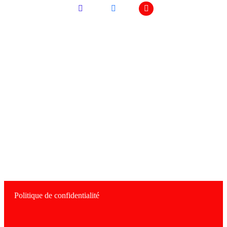
Adresse
Le Balafon 15 rue Dormoy 42000 St-
Etienne
pubrestolebalafon@gmail.com
Politique de confidentialité